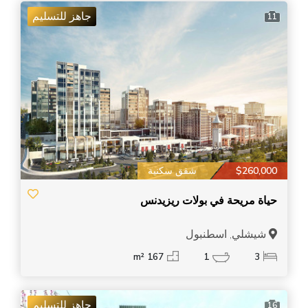
جاهز للتسليم
11
$260,000
شقق سكنية
حياة مريحة في بولات ريزيدنس
شيشلي, اسطنبول
167 m²
1
3
جاهز للتسليم
16