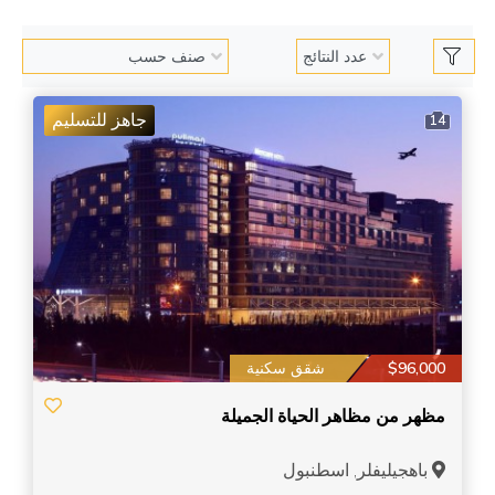
جاهز للتسليم
14
$96,000
شقق سكنية
مظهر من مظاهر الحياة الجميلة
باهجيليفلر, اسطنبول