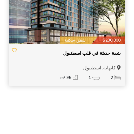
$230,000
شقق سكنية
شقة حديثة في قلب اسطنبول
كاتهانه, اسطنبول
95 m²
1
2