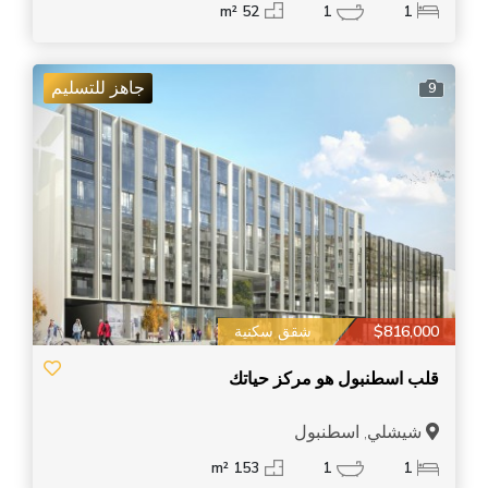
52 m²
1
1
جاهز للتسليم
9
$816,000
شقق سكنية
قلب اسطنبول هو مركز حياتك
شيشلي, اسطنبول
153 m²
1
1