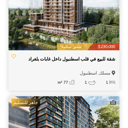
$230,000
شقق سكنية
شقة للبيع في قلب اسطنبول داخل غابات بلغراد
مسلك, اسطنبول
77 m²
1
1
جاهز للتسليم
15