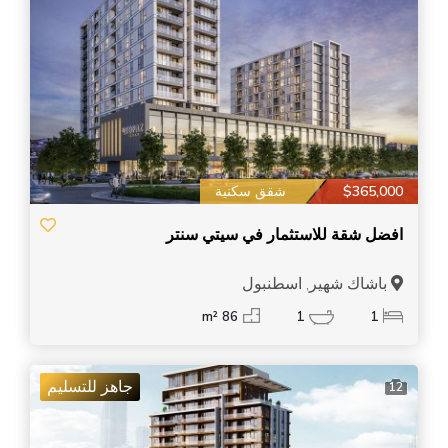
$365,000
شقق سكنية
افضل شقة للاستثمار في سيتي سنتر
باشاك شهير, اسطنبول
86 m²
1
1
جاهز للتسليم
12