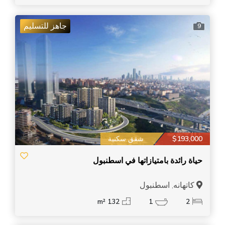
جاهز للتسليم
9
$193,000
شقق سكنية
حياة رائدة بامتيازاتها في اسطنبول
كاتهانه, اسطنبول
132 m²
1
2