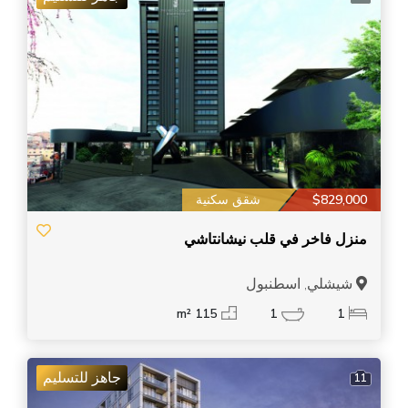
$829,000
شقق سكنية
منزل فاخر في قلب نيشانتاشي
شيشلي, اسطنبول
115 m²
1
1
جاهز للتسليم
11